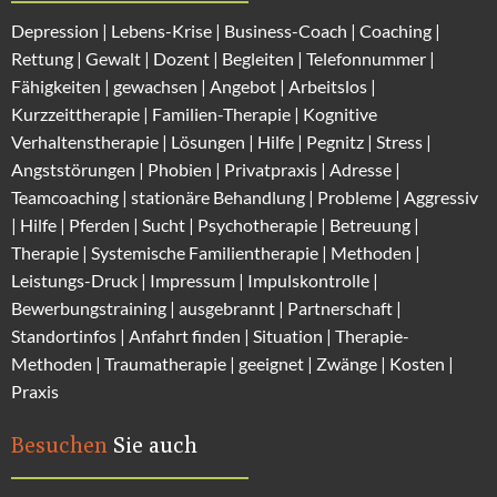
Depression
|
Lebens-Krise
|
Business-Coach
|
Coaching
|
Rettung
|
Gewalt
|
Dozent
|
Begleiten
|
Telefonnummer
|
Fähigkeiten
|
gewachsen
|
Angebot
|
Arbeitslos
|
Kurzzeittherapie
|
Familien-Therapie
|
Kognitive
Verhaltenstherapie
|
Lösungen
| Hilfe |
Pegnitz
|
Stress
|
Angststörungen |
Phobien
|
Privatpraxis | Adresse
|
Teamcoaching | stationäre Behandlung |
Probleme
| Aggressiv
| Hilfe | Pferden |
Sucht
| Psychotherapie | Betreuung |
Therapie |
Systemische Familientherapie
|
Methoden
|
Leistungs-Druck |
Impressum
|
Impulskontrolle
|
Bewerbungstraining | ausgebrannt |
Partnerschaft
|
Standortinfos
|
Anfahrt finden
| Situation |
Therapie-
Methode
n |
Traumatherapie
| geeignet |
Zwänge
|
Kosten
|
Praxis
Besuchen
Sie auch