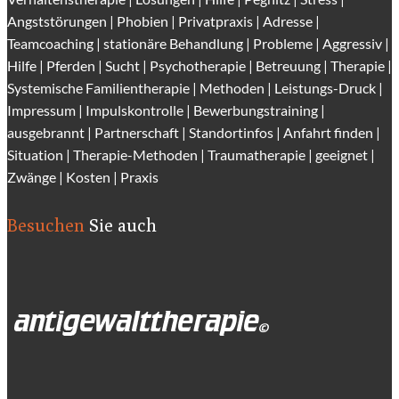
Angststörungen |
Phobien
|
Privatpraxis | Adresse
|
Teamcoaching | stationäre Behandlung |
Probleme
| Aggressiv |
Hilfe | Pferden |
Sucht
| Psychotherapie | Betreuung | Therapie |
Systemische Familientherapie
|
Methoden
| Leistungs-Druck |
Impressum
|
Impulskontrolle
| Bewerbungstraining |
ausgebrannt |
Partnerschaft
|
Standortinfos
|
Anfahrt finden
|
Situation |
Therapie-Methode
n |
Traumatherapie
| geeignet |
Zwänge
|
Kosten
|
Praxis
Besuchen
Sie auch