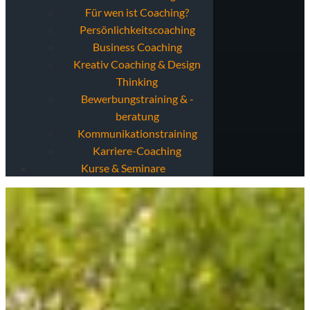
Für wen ist Coaching?
Persönlichkeitscoaching
Business Coaching
Kreativ Coaching & Design
Thinking
Bewerbungstraining & -
beratung
Kommunikationstraining
Karriere-Coaching
Kurse & Seminare