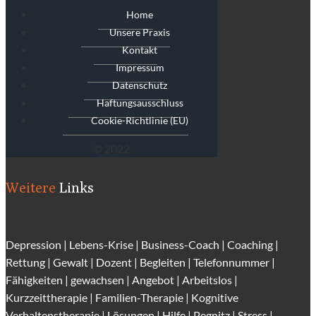
Home
Unsere Praxis
Kontakt
Impressum
Datenschutz
Haftungsausschluss
Cookie-Richtlinie (EU)
© 2022
Weitere
Links
Depression
|
Lebens-Krise
|
Business-Coach
|
Coaching
|
Rettung
|
Gewalt
|
Dozent
|
Begleiten
|
Telefonnummer
|
Fähigkeiten
|
gewachsen
|
Angebot
|
Arbeitslos
|
Kurzzeittherapie
|
Familien-Therapie
|
Kognitive
Verhaltenstherapie
|
Lösungen
| Hilfe |
Pegnitz
|
Stress
|