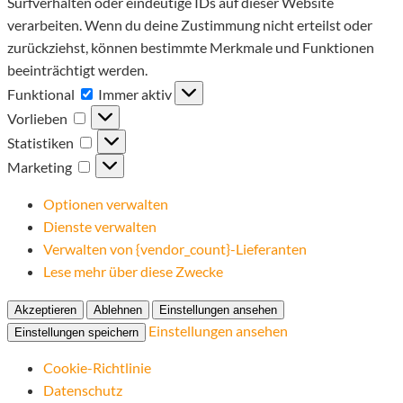
Surfverhalten oder eindeutige IDs auf dieser Website
verarbeiten. Wenn du deine Zustimmung nicht erteilst oder
zurückziehst, können bestimmte Merkmale und Funktionen
beeinträchtigt werden.
Funktional
Funktional
Immer aktiv
Vorlieben
Vorlieben
Statistiken
Statistiken
Marketing
Marketing
Optionen verwalten
Dienste verwalten
Verwalten von {vendor_count}-Lieferanten
Lese mehr über diese Zwecke
Akzeptieren
Ablehnen
Einstellungen ansehen
Einstellungen ansehen
Einstellungen speichern
Cookie-Richtlinie
Datenschutz