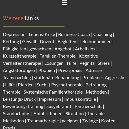
Weitere
Links
Depression
|
Lebens-Krise
|
Business-Coach
|
Coaching
|
Rettung
|
Gewalt
|
Dozent
|
Begleiten
|
Telefonnummer
|
Fähigkeiten
|
gewachsen
|
Angebot
|
Arbeitslos
|
Kurzzeittherapie
|
Familien-Therapie
|
Kognitive
Verhaltenstherapie
|
Lösungen
| Hilfe |
Pegnitz
|
Stress
|
Angststörungen |
Phobien
|
Privatpraxis | Adresse
|
Teamcoaching | stationäre Behandlung |
Probleme
| Aggressiv
| Hilfe | Pferden |
Sucht
| Psychotherapie | Betreuung |
Therapie |
Systemische Familientherapie
|
Methoden
|
Leistungs-Druck |
Impressum
|
Impulskontrolle
|
Bewerbungstraining | ausgebrannt |
Partnerschaft
|
Standortinfos
|
Anfahrt finden
| Situation |
Therapie-
Methode
n |
Traumatherapie
| geeignet |
Zwänge
|
Kosten
|
Praxis