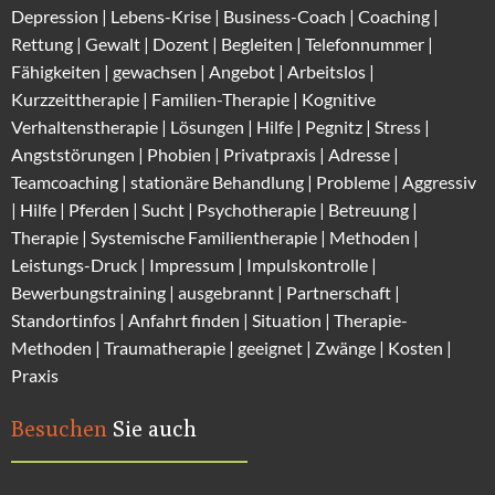
Depression
|
Lebens-Krise
|
Business-Coach
|
Coaching
|
Rettung
|
Gewalt
|
Dozent
|
Begleiten
|
Telefonnummer
|
Fähigkeiten
|
gewachsen
|
Angebot
|
Arbeitslos
|
Kurzzeittherapie
|
Familien-Therapie
|
Kognitive
Verhaltenstherapie
|
Lösungen
| Hilfe |
Pegnitz
|
Stress
|
Angststörungen |
Phobien
|
Privatpraxis | Adresse
|
Teamcoaching | stationäre Behandlung |
Probleme
| Aggressiv
| Hilfe | Pferden |
Sucht
| Psychotherapie | Betreuung |
Therapie |
Systemische Familientherapie
|
Methoden
|
Leistungs-Druck |
Impressum
|
Impulskontrolle
|
Bewerbungstraining | ausgebrannt |
Partnerschaft
|
Standortinfos
|
Anfahrt finden
| Situation |
Therapie-
Methode
n |
Traumatherapie
| geeignet |
Zwänge
|
Kosten
|
Praxis
Besuchen
Sie auch