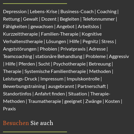
Depression
|
Lebens-Krise
|
Business-Coach
|
Coaching
|
Rettung
|
Gewalt
|
Dozent
|
Begleiten
|
Telefonnummer
|
Fähigkeiten
|
gewachsen
|
Angebot
|
Arbeitslos
|
Kurzzeittherapie
|
Familien-Therapie
|
Kognitive
Verhaltenstherapie
|
Lösungen
| Hilfe |
Pegnitz
|
Stress
|
Angststörungen |
Phobien
|
Privatpraxis | Adresse
|
Teamcoaching | stationäre Behandlung |
Probleme
| Aggressiv
| Hilfe | Pferden |
Sucht
| Psychotherapie | Betreuung |
Therapie |
Systemische Familientherapie
|
Methoden
|
Leistungs-Druck |
Impressum
|
Impulskontrolle
|
Bewerbungstraining | ausgebrannt |
Partnerschaft
|
Standortinfos
|
Anfahrt finden
| Situation |
Therapie-
Methode
n |
Traumatherapie
| geeignet |
Zwänge
|
Kosten
|
Praxis
Besuchen
Sie auch